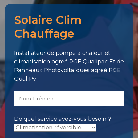
Solaire Clim
Merci
pour
Chauffage
votre
message.
Il
Installateur de pompe à chaleur et
a
climatisation agréé RGE Qualipac Et de
été
Panneaux Photovoltaïques agréé RGE
envoyé.
QualiPv
De quel service avez-vous besoin ?