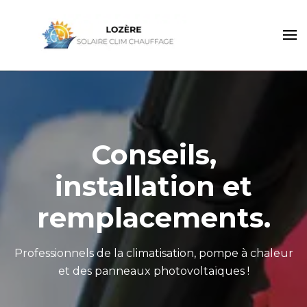
Artisan RGE
Lozère Solaire Clim
spécialiste
Climatisation
Chauffage
Pompe à Chaleur
et Panneaux
Photovoltaïques
Conseils,
installation et
remplacements.
Professionnels de la climatisation, pompe à chaleur
et des panneaux photovoltaïques !