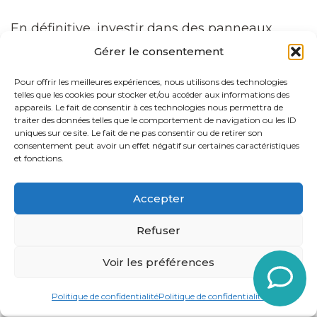
En définitive, investir dans des panneaux
photovoltaïques avec
Lozère Solaire Clim
Gérer le consentement
Chauffage
, c’est opter pour une énergie
Pour offrir les meilleures expériences, nous utilisons des technologies
propre, durable et financièrement
telles que les cookies pour stocker et/ou accéder aux informations des
avantageuse. Que vous envisagiez
appareils. Le fait de consentir à ces technologies nous permettra de
traiter des données telles que le comportement de navigation ou les ID
l’autoconsommation ou la revente, les
uniques sur ce site. Le fait de ne pas consentir ou de retirer son
bénéfices des panneaux photovoltaïques sont
consentement peut avoir un effet négatif sur certaines caractéristiques
et fonctions.
non seulement nombreux mais également
durables.
Accepter
Climatisation, Ballon
Refuser
Thermodynamique, rénovation
Voir les préférences
d’ampleur et pompe à chaleur
Politique de confidentialité
Politique de confidentialité